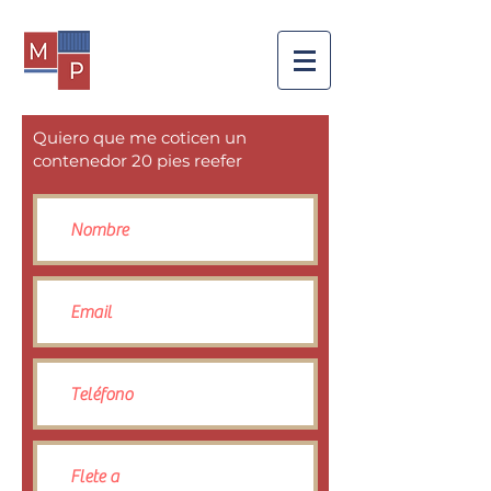
Quiero que me coticen un
contenedor 20 pies reefer